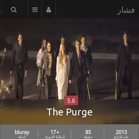
فشار
5.6
The Purge
bluray
+17
85
2013
عام الانتاج
دقيقة
الرقابة الابوية
الدقة