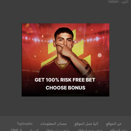
الكود : #10894
عن الموقع
الية عمل الموقع
مصادر المعلومات
uploader?
دعم الموقع
متجر صورة وإطار
متجر ستر وغطا
كسرة
DMCA