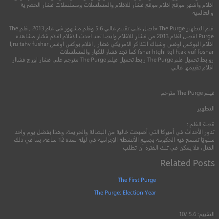
افلام واشهر موقع افلام موقع فشار للافلام والمسلسلات ومسلسلات فشار الحصرية
والعالمية
فلم التطهير The Purge حاصل على تقييم عالي 5.6 وفلم مشهور في عام 2013 , فلم The
Purge افضل افلام 2013 من فشار للافلام وايضا تجد احدث الافلام افلام فشار مشاهده
افلام البوكس اوفس وشباك التذاكر الامريكي فشار , افلام بوكس اوفس l,ru tahv fushar
fshar htghl tgl h;ak vuf foshar كما تجد فشار للكبار والمسلسلات
روابط تحميل فلم The Purge رابط تحميل فيلم The Purge مترجم على فشار اورج فشاار
6.0
افلام تقييمها عالي
5.6
2020
+13
متر
فيلم
The Purge
مترجم
2018
+13
مترجم
التطهير
.
قصة الفلم :
تدور الأحداث في أميركا التي أصبحت خالية من البطالة والجريمة، وهذا بفضل يوم واحد
سنويًا تسمح فيه الحكومة بجميع الأنشطة الإجرامية في ليلة لمدة 12 ساعة، بما في ذلك
القتل، فلا يمكن في تلك الفترة أن تطلب
Related Posts
The First Purge
The Purge: Election Year
التقييم: 5.6 /10