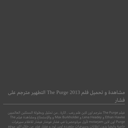
isbehaviour
Maya the Bee 2: The
Honey Games
سوء تصرف
مشاهدة و تحميل فلم The Purge 2013 التطهير مترجم على
النحلة مايا : ألعاب العسل
فشار
●
دراما
تاريخي
فيلم The Purge مترجم اون لاين فلم رعب , اثارة , من تمثيل وبطولة الممثلين العالميين
●
●
مغامرة
رسوم متحركة
كوميدي
Ethan Hawke و Lena Headey و Max Burkholder و والإستمتاع ومشاهدة فيلم The
Purge اون لاين motarjam لأول مرةوحصريا في فشار فوشار فيشار للافلام سيرفرات
خاصة وايضا بدون اعلانات وسيرفرات متعدده اوبن لود و فشار فشر من خلال اكبر موقع