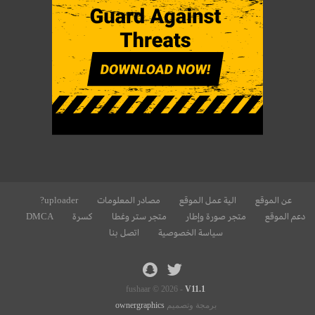
عن الموقع
الية عمل الموقع
مصادر المعلومات
uploader?
دعم الموقع
متجر صورة وإطار
متجر ستر وغطا
كسرة
DMCA
سياسة الخصوصية
اتصل بنا
fushaar © 2026 -
V11.1
برمجة وتصميم
ownergraphics