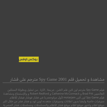
ous: The Last Key
Fortress of War
غدرًا: المفتاح الأخ
مشاهدة و تحميل فلم Spy Game 2001 مترجم على فشار
●
●
اكشن
دراما
تاريخي
فيلم Spy Game مترجم اون لاين فلم اكشن , جريمة , اثارة , من تمثيل وبطولة الممثلين
●
●
رعب
غموض
اثا
العالميين Brad Pitt و Catherine McCormack و Robert Redford و والإستمتاع ومشاهدة
فيلم Spy Game اون لاين motarjam لأول مرةوحصريا في فشار فوشار فيشار للافلام
سيرفرات خاصة وايضا بدون اعلانات وسيرفرات متعدده اوبن لود و فشار فشر من خلال اكبر
موقع افلام واشهر موقع افلام موقع فشار للافلام والمسلسلات ومسلسلات فشار الحصرية