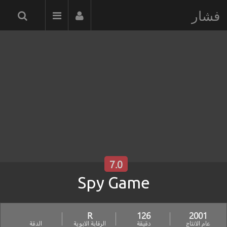
فشار
7.0
Spy Game
R
126
2001
عام الانتاج
دقيقة
الرقابة الابوية
الدقة