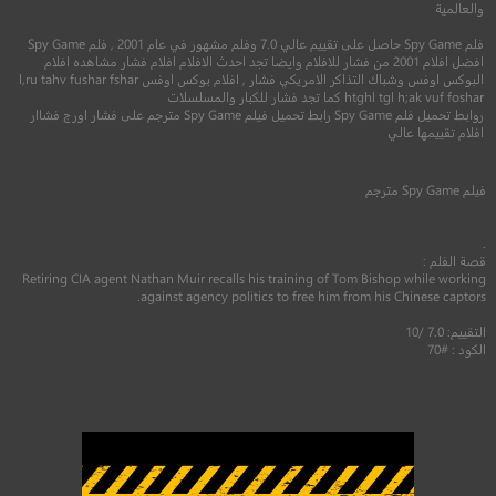
والعالمية
فلم Spy Game حاصل على تقييم عالي 7.0 وفلم مشهور في عام 2001 , فلم Spy Game
افضل افلام 2001 من فشار للافلام وايضا تجد احدث الافلام افلام فشار مشاهده افلام
البوكس اوفس وشباك التذاكر الامريكي فشار , افلام بوكس اوفس l,ru tahv fushar fshar
htghl tgl h;ak vuf foshar كما تجد فشار للكبار والمسلسلات
روابط تحميل فلم Spy Game رابط تحميل فيلم Spy Game مترجم على فشار اورج فشاار
7.5
افلام تقييمها عالي
6.1
2010
N/A
مترجم
فيلم
Spy Game
مترجم
2018
+13
متر
.
قصة الفلم :
Retiring CIA agent Nathan Muir recalls his training of Tom Bishop while working
against agency politics to free him from his Chinese captors.
التقييم: 7.0 /10
الكود : #70