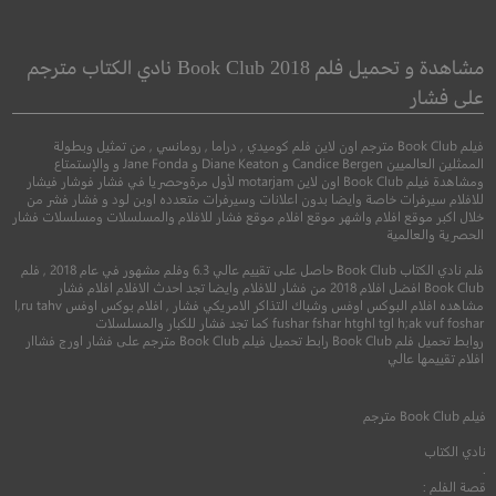
 Night Before
Shoot ‘Em Up
إطلاق النار
الليلة الماضية
مشاهدة و تحميل فلم Book Club 2018 نادي الكتاب مترجم
على فشار
●
●
اكشن
كوميدي
جريمة
كوميدي
فيلم Book Club مترجم اون لاين فلم كوميدي , دراما , رومانسي , من تمثيل وبطولة
الممثلين العالميين Candice Bergen و Diane Keaton و Jane Fonda و والإستمتاع
ومشاهدة فيلم Book Club اون لاين motarjam لأول مرةوحصريا في فشار فوشار فيشار
للافلام سيرفرات خاصة وايضا بدون اعلانات وسيرفرات متعدده اوبن لود و فشار فشر من
خلال اكبر موقع افلام واشهر موقع افلام موقع فشار للافلام والمسلسلات ومسلسلات فشار
الحصرية والعالمية
فلم نادي الكتاب Book Club حاصل على تقييم عالي 6.3 وفلم مشهور في عام 2018 , فلم
Book Club افضل افلام 2018 من فشار للافلام وايضا تجد احدث الافلام افلام فشار
مشاهده افلام البوكس اوفس وشباك التذاكر الامريكي فشار , افلام بوكس اوفس l,ru tahv
fushar fshar htghl tgl h;ak vuf foshar كما تجد فشار للكبار والمسلسلات
روابط تحميل فلم Book Club رابط تحميل فيلم Book Club مترجم على فشار اورج فشاار
7.2
6.8
افلام تقييمها عالي
2007
+16
مترجم
2015
+16
متر
فيلم
Book Club
مترجم
نادي الكتاب
.
قصة الفلم :