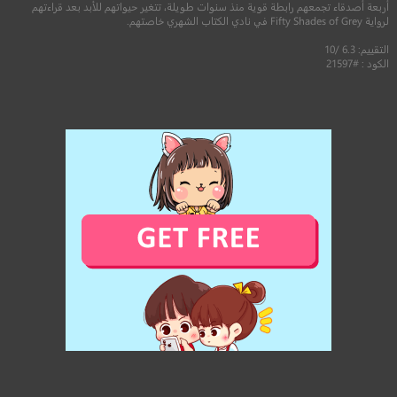
أربعة أصدقاء تجمعهم رابطة قوية منذ سنوات طويلة، تتغير حيواتهم للأبد بعد قراءتهم
لرواية Fifty Shades of Grey في نادي الكتاب الشهري خاصتهم.
التقييم: 6.3 /10
الكود : #21597