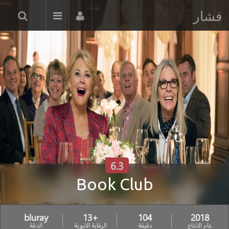
فشار
6.3
Book Club
bluray
+13
104
2018
عام الانتاج
دقيقة
الرقابة الابوية
الدقة