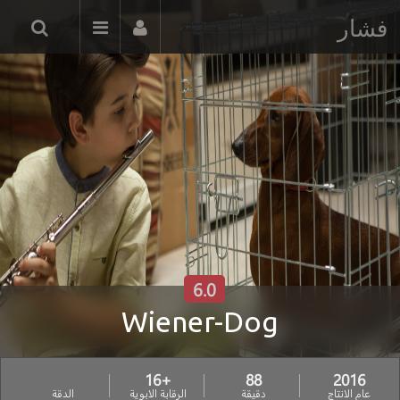
فشار
6.0
Wiener-Dog
+16
88
2016
عام الانتاج
دقيقة
الرقابة الابوية
الدقة