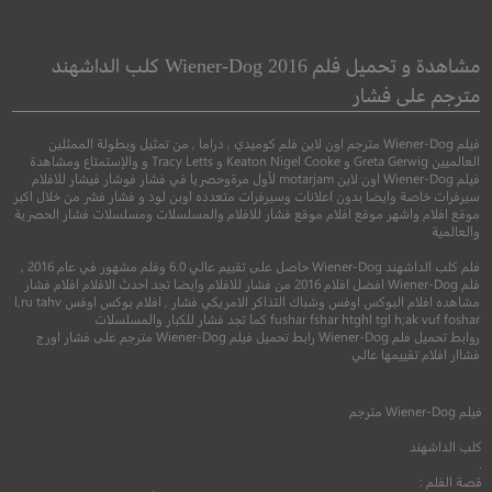
Censor
The Little Witch
الساحرة الصغيرة
مشاهدة و تحميل فلم Wiener-Dog 2016 كلب الداشهند
مترجم على فشار
رعب
●
●
كوميدي
دراما
عائلي
فيلم Wiener-Dog مترجم اون لاين فلم كوميدي , دراما , من تمثيل وبطولة الممثلين
العالميين Greta Gerwig و Keaton Nigel Cooke و Tracy Letts و والإستمتاع ومشاهدة
فيلم Wiener-Dog اون لاين motarjam لأول مرةوحصريا في فشار فوشار فيشار للافلام
سيرفرات خاصة وايضا بدون اعلانات وسيرفرات متعدده اوبن لود و فشار فشر من خلال اكبر
موقع افلام واشهر موقع افلام موقع فشار للافلام والمسلسلات ومسلسلات فشار الحصرية
والعالمية
فلم كلب الداشهند Wiener-Dog حاصل على تقييم عالي 6.0 وفلم مشهور في عام 2016 ,
فلم Wiener-Dog افضل افلام 2016 من فشار للافلام وايضا تجد احدث الافلام افلام فشار
مشاهده افلام البوكس اوفس وشباك التذاكر الامريكي فشار , افلام بوكس اوفس l,ru tahv
6.6
fushar fshar htghl tgl h;ak vuf foshar كما تجد فشار للكبار والمسلسلات
روابط تحميل فلم Wiener-Dog رابط تحميل فيلم Wiener-Dog مترجم على فشار اورج
6.2
فشاار افلام تقييمها عالي
2021
+18
متر
2018
+12
مترجم
فيلم
Wiener-Dog
مترجم
كلب الداشهند
.
قصة الفلم :