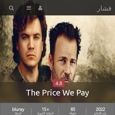
فشار
4.8
The Price We Pay
bluray
+15
85
2022
عام الانتاج
دقيقة
الرقابة الابوية
الدقة