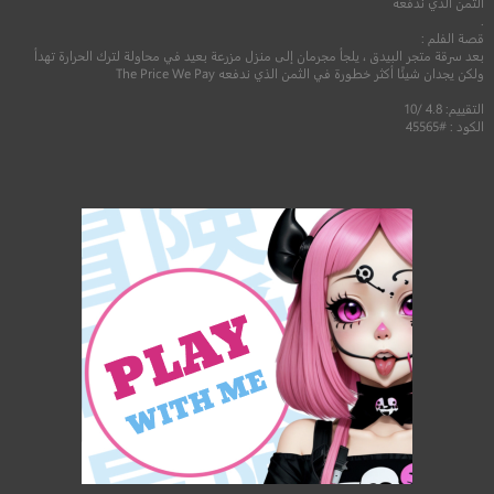
الثمن الذي ندفعه
.
قصة الفلم :
بعد سرقة متجر البيدق ، يلجأ مجرمان إلى منزل مزرعة بعيد في محاولة لترك الحرارة تهدأ
ولكن يجدان شيئًا أكثر خطورة في الثمن الذي ندفعه The Price We Pay
التقييم: 4.8 /10
الكود : #45565