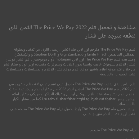
Mine 9
In Your Eyes
في عينيك
المنجم التاسع
مشاهدة و تحميل فلم The Price We Pay 2022 الثمن الذي
ندفعه مترجم على فشار
●
رومانسي
خيال علمي
دراما
فيلم The Price We Pay مترجم اون لاين فلم اكشن , رعب , اثارة , من تمثيل وبطولة
الممثلين العالميين Emile Hirsch و Gigi Zumbado و Stephen Dorff و والإستمتاع
ومشاهدة فيلم The Price We Pay اون لاين motarjam لأول مرةوحصريا في فشار فوشار
فيشار للافلام سيرفرات خاصة وايضا بدون اعلانات وسيرفرات متعدده اوبن لود و فشار فشر
من خلال اكبر موقع افلام واشهر موقع افلام موقع فشار للافلام والمسلسلات ومسلسلات
فشار الحصرية والعالمية
فلم الثمن الذي ندفعه The Price We Pay حاصل على تقييم عالي 4.8 وفلم مشهور في
عام 2022 , فلم The Price We Pay افضل افلام 2022 من فشار للافلام وايضا تجد احدث
الافلام افلام فشار مشاهده افلام البوكس اوفس وشباك التذاكر الامريكي فشار , افلام
بوكس اوفس l,ru tahv fushar fshar htghl tgl h;ak vuf foshar كما تجد فشار للكبار
والمسلسلات
7.4
7.2
روابط تحميل فلم The Price We Pay رابط تحميل فيلم The Price We Pay مترجم على
فشار اورج فشاار افلام تقييمها عالي
2014
+16
مترجم
2019
+15
متر
فيلم
The Price We Pay
مترجم