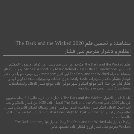
Emily
Sundown
غروب الشمس
ايميلي
مشاهدة و تحميل فلم The Dark and the Wicked 2020
الظلام والاشرار مترجم على فشار
●
●
دراما
سيرة
دراما
رومان
فيلم The Dark and the Wicked مترجم اون لاين فلم رعب , من تمثيل وبطولة الممثلين
العالميين Julie Oliver-Touchstone و Marin Ireland و Michael Abbott Jr. و والإستمتاع
ومشاهدة فيلم The Dark and the Wicked اون لاين motarjam لأول مرةوحصريا في فشار
فوشار فيشار للافلام سيرفرات خاصة وايضا بدون اعلانات وسيرفرات متعدده اوبن لود و
فشار فشر من خلال اكبر موقع افلام واشهر موقع افلام موقع فشار للافلام والمسلسلات
ومسلسلات فشار الحصرية والعالمية
فلم الظلام والاشرار The Dark and the Wicked حاصل على تقييم عالي 6.1 وفلم مشهور
في عام 2020 , فلم The Dark and the Wicked افضل افلام 2020 من فشار للافلام وايضا
تجد احدث الافلام افلام فشار مشاهده افلام البوكس اوفس وشباك التذاكر الامريكي فشار ,
افلام بوكس اوفس l,ru tahv fushar fshar htghl tgl h;ak vuf foshar كما تجد فشار للكبار
والمسلسلات
6.9
6.6
روابط تحميل فلم The Dark and the Wicked رابط تحميل فيلم The Dark and the
Wicked مترجم على فشار اورج فشاار افلام تقييمها عالي
2021
+13
مترجم
2022
+15
متر