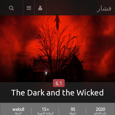
فشار
6.1
The Dark and the Wicked
webdl
+15
95
2020
عام الانتاج
دقيقة
الرقابة الابوية
الدقة