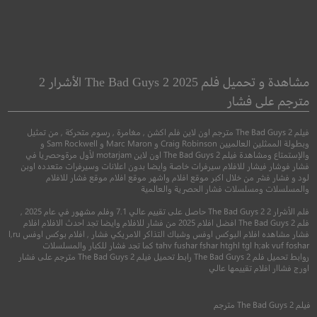
o: Spirit of the
Fury
Amazon
ضراوة
مشاهدة و تحميل فلم The Bad Guys 2 2025 الأشرار 2
آينبو
مترجم على فشار
●
●
اكشن
دراما
حرب
فيلم The Bad Guys 2 مترجم اون لاين فلم اكشن , مغامرة , رسوم متحركة , من تمثيل
●
●
مغامرة
رسوم متحركة
وبطولة الممثلين العالميين Craig Robinson و Marc Maron و Sam Rockwell و
والإستمتاع ومشاهدة فيلم The Bad Guys 2 اون لاين motarjam لأول مرةوحصريا في
فشار فوشار فيشار للافلام سيرفرات خاصة وايضا بدون اعلانات وسيرفرات متعدده اوبن
لود و فشار فشر من خلال اكبر موقع افلام واشهر موقع افلام موقع فشار للافلام
والمسلسلات ومسلسلات فشار الحصرية والعالمية
فلم الأشرار 2 The Bad Guys 2 حاصل على تقييم عالي 7.1 وفلم مشهور في عام 2025 ,
فلم The Bad Guys 2 افضل افلام 2025 من فشار للافلام وايضا تجد احدث الافلام افلام
فشار مشاهده افلام البوكس اوفس وشباك التذاكر الامريكي فشار , افلام بوكس اوفس l,ru
tahv fushar fshar htghl tgl h;ak vuf foshar كما تجد فشار للكبار والمسلسلات
روابط تحميل فلم The Bad Guys 2 رابط تحميل فيلم The Bad Guys 2 مترجم على فشار
7.9
اورج فشاار افلام تقييمها عالي
5.8
2014
+16
مترجم
فيلم
The Bad Guys 2
مترجم
2021
+8
مترج