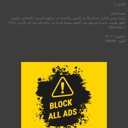
الأشرار 2
.
قصة الفلم :
بينما يمضي الأشرار قدمًا بحثًا عن القبول والمحبة في حياتهم الجديدة كأشخاص طيبين،
تظهر ظروف جديدة تجبرهم على القيام بمهمة أخيرة في عالم الجريمة في الأشرار 2 The
Bad Guys 2
التقييم: 7.1 /10
الكود : #49454