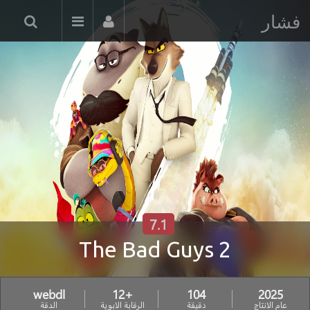
فشار
7.1
The Bad Guys 2
webdl
+12
104
2025
عام الانتاج
دقيقة
الرقابة الابوية
الدقة