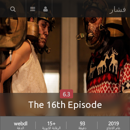
فشار
6.3
The 16th Episode
webdl
+15
93
2019
عام الانتاج
دقيقة
الرقابة الابوية
الدقة