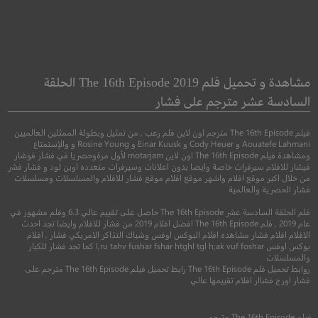
Mee Raqsam
Take Off 2
مي راكسام
مشاهدة و تحميل فلم The 16th Episode 2019 الحلقة
السادسة عشر مترجم على فشار
رياضي
دراما
فيلم The 16th Episode مترجم اون لاين فلم رعب , من تمثيل وبطولة الممثلين العالميين
Aouatefe Lahmani و Cody Heuer و Einar Kuusk و Rosine Young و والإستمتاع
ومشاهدة فيلم The 16th Episode اون لاين motarjam لأول مرةوحصريا في فشار فوشار
فيشار للافلام سيرفرات خاصة وايضا بدون اعلانات وسيرفرات متعدده اوبن لود و فشار فشر
من خلال اكبر موقع افلام واشهر موقع افلام موقع فشار للافلام والمسلسلات ومسلسلات
فشار الحصرية والعالمية
فلم الحلقة السادسة عشر The 16th Episode حاصل على تقييم عالي 6.3 وفلم مشهور في
عام 2019 , فلم The 16th Episode افضل افلام 2019 من فشار للافلام وايضا تجد احدث
الافلام افلام فشار مشاهده افلام البوكس اوفس وشباك التذاكر الامريكي فشار , افلام
5.4
بوكس اوفس l,ru tahv fushar fshar htghl tgl h;ak vuf foshar كما تجد فشار للكبار
والمسلسلات
7.2
روابط تحميل فلم The 16th Episode رابط تحميل فيلم The 16th Episode مترجم على
2016
+13
مترجم
فشار اورج فشاار افلام تقييمها عالي
2020
+13
متر
فيلم
The 16th Episode
مترجم