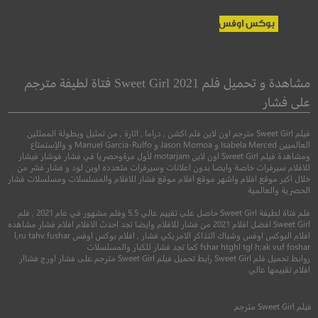
ng The Witcher
CHiPS
كواليس ويتشرز
مشاهدة و تحميل فلم Sweet Girl 2021 فتاة لطيفة مترجم
على فشار
●
●
اكشن
كوميدي
جريمة
●
وثائقي
قصير
فيلم Sweet Girl مترجم اون لاين فلم اكشن , دراما , اثارة , من تمثيل وبطولة الممثلين
العالميين Isabela Merced و Jason Momoa و Manuel Garcia-Rulfo و والإستمتاع
ومشاهدة فيلم Sweet Girl اون لاين motarjam لأول مرةوحصريا في فشار فوشار فيشار
للافلام سيرفرات خاصة وايضا بدون اعلانات وسيرفرات متعدده اوبن لود و فشار فشر من
خلال اكبر موقع افلام واشهر موقع افلام موقع فشار للافلام والمسلسلات ومسلسلات فشار
الحصرية والعالمية
فلم فتاة لطيفة Sweet Girl حاصل على تقييم عالي 5.5 وفلم مشهور في عام 2021 , فلم
Sweet Girl افضل افلام 2021 من فشار للافلام وايضا تجد احدث الافلام افلام فشار مشاهده
افلام البوكس اوفس وشباك التذاكر الامريكي فشار , افلام بوكس اوفس l,ru tahv fushar
5.6
fshar htghl tgl h;ak vuf foshar كما تجد فشار للكبار والمسلسلات
روابط تحميل فلم Sweet Girl رابط تحميل فيلم Sweet Girl مترجم على فشار اورج فشاار
6.8
افلام تقييمها عالي
2017
+16
مترجم
2020
+12
متر
فيلم
Sweet Girl
مترجم