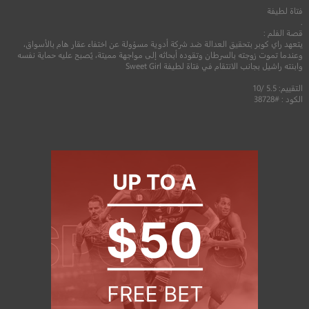
فتاة لطيفة
.
قصة الفلم :
يتعهد راي كوبر بتحقيق العدالة ضد شركة أدوية مسؤولة عن اختفاء عقار هام بالأسواق،
وعندما تموت زوجته بالسرطان وتقوده أبحاثه إلى مواجهة مميتة، يُصبح عليه حماية نفسه
وابنته راشيل بجانب الانتقام في فتاة لطيفة Sweet Girl
التقييم: 5.5 /10
الكود : #38728