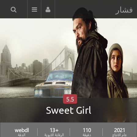
فشار
5.5
Sweet Girl
webdl
+13
110
2021
عام الانتاج
دقيقة
الرقابة الابوية
الدقة