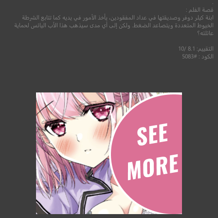
.
قصة الفلم :
ابنة كيلر دوفر وصديقتها في عداد المفقودين، يأخذ الأمور في يديه كما تتابع الشرطة
الخيوط المتعددة ويتصاعد الضغط. ولكن إلى أي مدى سيذهب هذا الأب اليائس لحماية
عائلته؟
التقييم: 8.1 /10
الكود : #5083