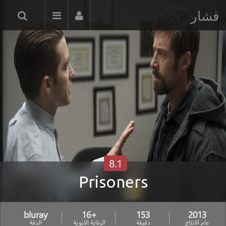
فشار
8.1
Prisoners
bluray
+16
153
2013
عام الانتاج
دقيقة
الرقابة الابوية
الدقة