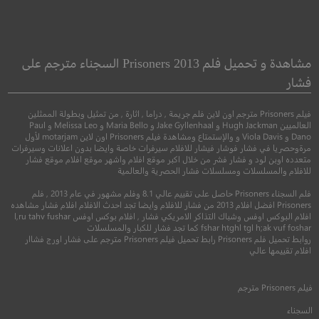
Dark Crimes
The Outer Wild
جرائم مظلمة
مشاهدة و تحميل فلم Prisoners 2013 السجناء مترجم على
فشار
●
●
مغامرة
فنتاسيا
رعب
●
●
جريمة
دراما
اثار
فيلم Prisoners مترجم اون لاين فلم جريمة , دراما , اثارة , من تمثيل وبطولة الممثلين
العالميين Hugh Jackman و Jake Gyllenhaal و Maria Bello و Melissa Leo و Paul
Dano و Viola Davis و والإستمتاع ومشاهدة فيلم Prisoners اون لاين motarjam لأول
مرةوحصريا في فشار فوشار فيشار للافلام سيرفرات خاصة وايضا بدون اعلانات وسيرفرات
متعدده اوبن لود و فشار فشر من خلال اكبر موقع افلام واشهر موقع افلام موقع فشار
للافلام والمسلسلات ومسلسلات فشار الحصرية والعالمية
فلم السجناء Prisoners حاصل على تقييم عالي 8.1 وفلم مشهور في عام 2013 , فلم
Prisoners افضل افلام 2013 من فشار للافلام وايضا تجد احدث الافلام افلام فشار مشاهده
افلام البوكس اوفس وشباك التذاكر الامريكي فشار , افلام بوكس اوفس l,ru tahv fushar
3.7
fshar htghl tgl h;ak vuf foshar كما تجد فشار للكبار والمسلسلات
روابط تحميل فلم Prisoners رابط تحميل فيلم Prisoners مترجم على فشار اورج فشاار
5.0
افلام تقييمها عالي
2018
+16
مترجم
2016
+16
متر
فيلم
Prisoners
مترجم
السجناء