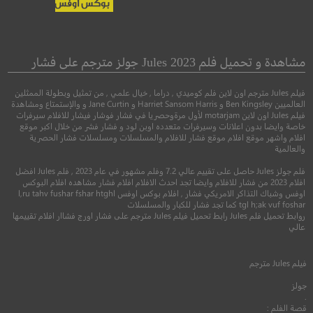
Working Man
Honeymoon
شهر العسل
رجل عامل
مشاهدة و تحميل فلم Jules 2023 جولز مترجم على فشار
فيلم Jules مترجم اون لاين فلم كوميدي , دراما , خيال علمي , من تمثيل وبطولة الممثلين
●
رعب
اكشن
اثارة
العالميين Ben Kingsley و Harriet Sansom Harris و Jane Curtin و والإستمتاع ومشاهدة
فيلم Jules اون لاين motarjam لأول مرةوحصريا في فشار فوشار فيشار للافلام سيرفرات
خاصة وايضا بدون اعلانات وسيرفرات متعدده اوبن لود و فشار فشر من خلال اكبر موقع
افلام واشهر موقع افلام موقع فشار للافلام والمسلسلات ومسلسلات فشار الحصرية
والعالمية
فلم جولز Jules حاصل على تقييم عالي 7.2 وفلم مشهور في عام 2023 , فلم Jules افضل
افلام 2023 من فشار للافلام وايضا تجد احدث الافلام افلام فشار مشاهده افلام البوكس
اوفس وشباك التذاكر الامريكي فشار , افلام بوكس اوفس l,ru tahv fushar fshar htghl
tgl h;ak vuf foshar كما تجد فشار للكبار والمسلسلات
روابط تحميل فلم Jules رابط تحميل فيلم Jules مترجم على فشار اورج فشاار افلام تقييمها
عالي
6.0
5.6
فيلم
Jules
مترجم
2014
+16
مترجم
2025
+15
متر
جولز
.
قصة الفلم :