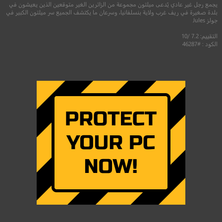
يجمع رجل غير عادي يُدعى ميلتون مجموعة من الزائرين الغير متوقعين الذين يعيشون في
بلدة صغيرة في ريف غرب ولاية بنسلفانيا، وسرعان ما يكتشف الجميع سر ميلتون الكبير في
جولز Jules
التقييم: 7.2 /10
الكود : #46287