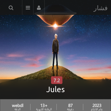
فشار
7.2
Jules
webdl
+13
87
2023
عام الانتاج
دقيقة
الرقابة الابوية
الدقة