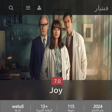
فشار
7.0
Joy
webdl
+13
115
2024
عام الانتاج
دقيقة
الرقابة الابوية
الدقة