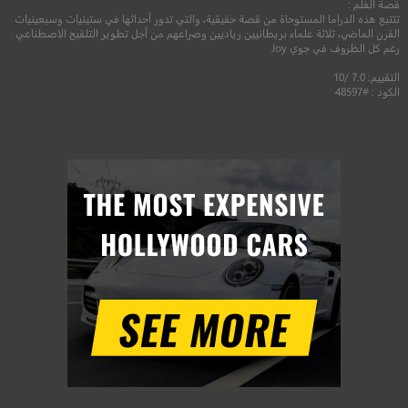
قصة الفلم :
تتتبع هذه الدراما المستوحاة من قصة حقيقية، والتي تدور أحداثها في ستينيات وسبعينيات
القرن الماضي، ثلاثة علماء بريطانيين رياديين وصراعهم من أجل تطوير التلقيح الاصطناعي
رغم كل الظروف في جوي Joy
التقييم: 7.0 /10
الكود : #48597