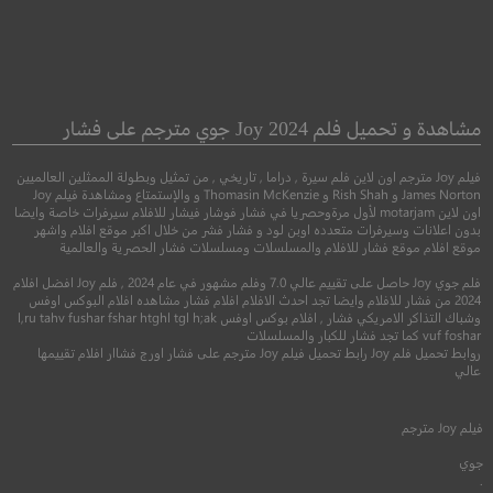
 Lost City of Z
The Song of Names
أغنية الأسماء
مدينة زد المفقود
مشاهدة و تحميل فلم Joy 2024 جوي مترجم على فشار
فيلم Joy مترجم اون لاين فلم سيرة , دراما , تاريخي , من تمثيل وبطولة الممثلين العالميين
●
●
دراما
اكشن
مغامرة
سي
James Norton و Rish Shah و Thomasin McKenzie و والإستمتاع ومشاهدة فيلم Joy
اون لاين motarjam لأول مرةوحصريا في فشار فوشار فيشار للافلام سيرفرات خاصة وايضا
بدون اعلانات وسيرفرات متعدده اوبن لود و فشار فشر من خلال اكبر موقع افلام واشهر
موقع افلام موقع فشار للافلام والمسلسلات ومسلسلات فشار الحصرية والعالمية
فلم جوي Joy حاصل على تقييم عالي 7.0 وفلم مشهور في عام 2024 , فلم Joy افضل افلام
2024 من فشار للافلام وايضا تجد احدث الافلام افلام فشار مشاهده افلام البوكس اوفس
وشباك التذاكر الامريكي فشار , افلام بوكس اوفس l,ru tahv fushar fshar htghl tgl h;ak
vuf foshar كما تجد فشار للكبار والمسلسلات
روابط تحميل فلم Joy رابط تحميل فيلم Joy مترجم على فشار اورج فشاار افلام تقييمها
عالي
6.9
6.1
فيلم
Joy
مترجم
جوي
2019
+13
مترجم
2017
+13
متر
.