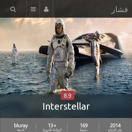
فشار
8.9
Interstellar
bluray
+13
169
2014
عام الانتاج
دقيقة
الرقابة الابوية
الدقة