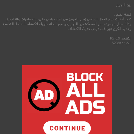
بين النجوم
.
قصة الفلم :
تدور أحداث فيلم الخيال العلمي (بين النجوم) في إطار درامي مليء بالمغامرات والتشويق،
وذلك حول مجموعة من المستكشفين الذين يخوضون رحلة طويلة لاكتشاف الفضاء الشاسع
وحدود الكون عبر ثقب دودي حديث الاكتشاف.
التقييم: 8.9 /10
الكود : #5298