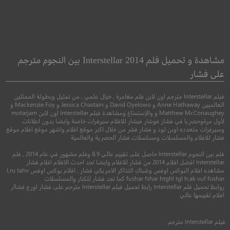
nder’s Game
Alex Strangelove
حب ألكس الغريب
لُعبة إندر
مشاهدة و تحميل فلم Interstellar 2014 بين النجوم مترجم
على فشار
●
●
كوميدي
دراما
اكشن
خيال علمي
فيلم Interstellar مترجم اون لاين فلم مغامرة , خيال علمي , من تمثيل وبطولة الممثلين
العالميين Anne Hathaway و David Oyelowo و Jessica Chastain و Mackenzie Foy و
Matthew McConaughey و والإستمتاع ومشاهدة فيلم Interstellar اون لاين motarjam
لأول مرةوحصريا في فشار فوشار فيشار للافلام سيرفرات خاصة وايضا بدون اعلانات
وسيرفرات متعدده اوبن لود و فشار فشر من خلال اكبر موقع افلام واشهر موقع افلام موقع
فشار للافلام والمسلسلات ومسلسلات فشار الحصرية والعالمية
فلم بين النجوم Interstellar حاصل على تقييم عالي 8.9 وفلم مشهور في عام 2014 , فلم
Interstellar افضل افلام 2014 من فشار للافلام وايضا تجد احدث الافلام افلام فشار
مشاهده افلام البوكس اوفس وشباك التذاكر الامريكي فشار , افلام بوكس اوفس l,ru tahv
fushar fshar htghl tgl h;ak vuf foshar كما تجد فشار للكبار والمسلسلات
روابط تحميل فلم Interstellar رابط تحميل فيلم Interstellar مترجم على فشار اورج فشاار
6.7
6.4
افلام تقييمها عالي
2018
+16
مترجم
2013
13+
متر
فيلم
Interstellar
مترجم