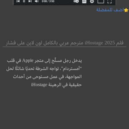
اضف للمفضلة
فلم iHostage 2025 مترجم عربي بالكامل اون لاين على فشار
يدخل رجل مسلّح إلى متجر Apple في قلب
“أمستردام”، تواجه الشرطة تحديًا شائكًا لحل
المواجهة، في عمل مستوحى من أحداث
حقيقية في الرهينة iHostage