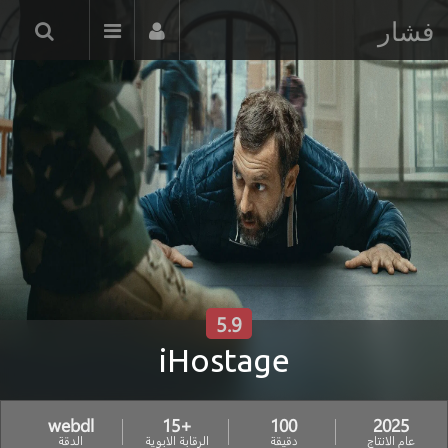
فشار
5.9
iHostage
webdl
+15
100
2025
عام الانتاج
دقيقة
الرقابة الابوية
الدقة