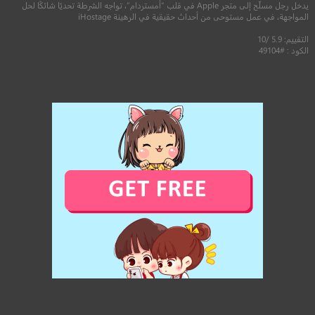
يدخل رجل مسلّح إلى متجر Apple في قلب “أمستردام”، تواجه الشرطة تحديًا شائكًا لحل
المواجهة، في عمل مستوحى من أحداث حقيقية في الرهينة iHostage
التقييم: 5.9 /10
الكود : #49104