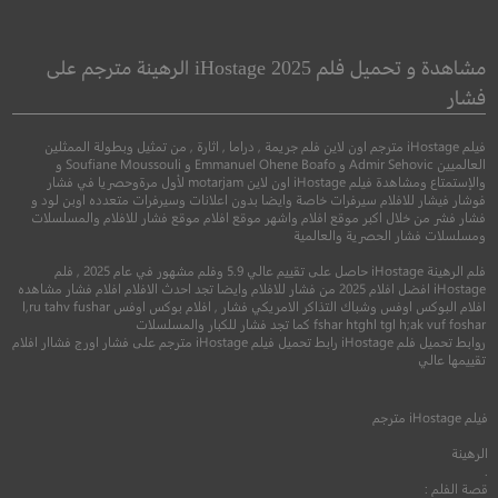
Replicas
Rumble Through the
Dark
نسخ متماثلة
مشاهدة و تحميل فلم iHostage 2025 الرهينة مترجم على
قعقعة من خلال الظلام
فشار
●
●
جريمة
غموض
خيال
فيلم iHostage مترجم اون لاين فلم جريمة , دراما , اثارة , من تمثيل وبطولة الممثلين
●
اكشن
غموض
العالميين Admir Sehovic و Emmanuel Ohene Boafo و Soufiane Moussouli و
والإستمتاع ومشاهدة فيلم iHostage اون لاين motarjam لأول مرةوحصريا في فشار
فوشار فيشار للافلام سيرفرات خاصة وايضا بدون اعلانات وسيرفرات متعدده اوبن لود و
فشار فشر من خلال اكبر موقع افلام واشهر موقع افلام موقع فشار للافلام والمسلسلات
ومسلسلات فشار الحصرية والعالمية
فلم الرهينة iHostage حاصل على تقييم عالي 5.9 وفلم مشهور في عام 2025 , فلم
iHostage افضل افلام 2025 من فشار للافلام وايضا تجد احدث الافلام افلام فشار مشاهده
افلام البوكس اوفس وشباك التذاكر الامريكي فشار , افلام بوكس اوفس l,ru tahv fushar
fshar htghl tgl h;ak vuf foshar كما تجد فشار للكبار والمسلسلات
روابط تحميل فلم iHostage رابط تحميل فيلم iHostage مترجم على فشار اورج فشاار افلام
5.9
تقييمها عالي
8.7
2018
+13
متر
فيلم
iHostage
مترجم
2023
+15
مترجم
الرهينة
.
قصة الفلم :