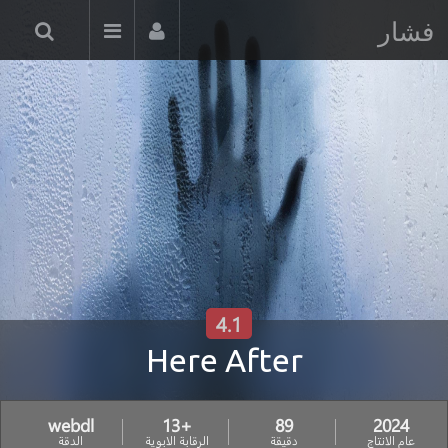
فشار
4.1
Here After
webdl
+13
89
2024
عام الانتاج
دقيقة
الرقابة الابوية
الدقة