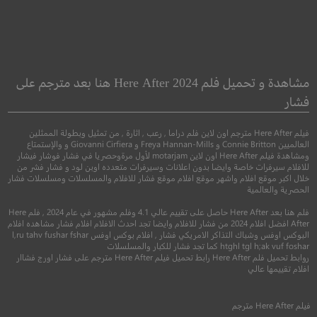
The Bar
Phil
فيل
مشاهدة و تحميل فلم Here After 2024 هنا بعد مترجم على
فشار
●
●
كوميدي
رعب
اثا
●
كوميدي
دراما
فيلم Here After مترجم اون لاين فلم دراما , رعب , اثارة , من تمثيل وبطولة الممثلين
العالميين Connie Britton و Freya Hannan-Mills و Giovanni Cirfiera و والإستمتاع
ومشاهدة فيلم Here After اون لاين motarjam لأول مرةوحصريا في فشار فوشار فيشار
للافلام سيرفرات خاصة وايضا بدون اعلانات وسيرفرات متعدده اوبن لود و فشار فشر من
خلال اكبر موقع افلام واشهر موقع افلام موقع فشار للافلام والمسلسلات ومسلسلات فشار
الحصرية والعالمية
فلم هنا بعد Here After حاصل على تقييم عالي 4.1 وفلم مشهور في عام 2024 , فلم Here
After افضل افلام 2024 من فشار للافلام وايضا تجد احدث الافلام افلام فشار مشاهده افلام
البوكس اوفس وشباك التذاكر الامريكي فشار , افلام بوكس اوفس l,ru tahv fushar fshar
6.4
htghl tgl h;ak vuf foshar كما تجد فشار للكبار والمسلسلات
روابط تحميل فلم Here After رابط تحميل فيلم Here After مترجم على فشار اورج فشاار
5.5
افلام تقييمها عالي
2017
+16
متر
2019
+16
مترجم
فيلم
Here After
مترجم