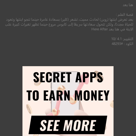
هنا بعد
.
قصة الفلم :
بعد تعرض ابنتها (روبن) لحادث مميت، تشعر (كلير) بسعادة غامرة حينما تنجو ابنتها وتعود
للحياة مجددًا، ولكن تتحول سعادتها سريعًا إلى كابوس مروع حينما تظهر تغيرات كبيرة على
الابنة في هنا بعد Here After
التقييم: 4.1 /10
الكود : #48293