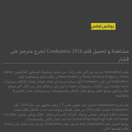
Uncanny
The Mountain
Between Us
مشاهدة و تحميل فلم Graduation 2016 تخرج مترجم على
الجبل بيننا
فشار
●
●
دراما
خيال علمي
ا
فيلم Graduation مترجم اون لاين فلم دراما , من تمثيل وبطولة الممثلين العالميين Adrian
●
●
اكشن
مغامرة
دراما
Titieni و Maria-Victoria Dragus و Rares Andrici و والإستمتاع ومشاهدة فيلم
Graduation اون لاين motarjam لأول مرةوحصريا في فشار فوشار فيشار للافلام سيرفرات
خاصة وايضا بدون اعلانات وسيرفرات متعدده اوبن لود و فشار فشر من خلال اكبر موقع
افلام واشهر موقع افلام موقع فشار للافلام والمسلسلات ومسلسلات فشار الحصرية
والعالمية
فلم تخرج Graduation حاصل على تقييم عالي 7.7 وفلم مشهور في عام 2016 , فلم
Graduation افضل افلام 2016 من فشار للافلام وايضا تجد احدث الافلام افلام فشار
مشاهده افلام البوكس اوفس وشباك التذاكر الامريكي فشار , افلام بوكس اوفس l,ru tahv
6.3
fushar fshar htghl tgl h;ak vuf foshar كما تجد فشار للكبار والمسلسلات
روابط تحميل فلم Graduation رابط تحميل فيلم Graduation مترجم على فشار اورج فشاار
افلام تقييمها عالي