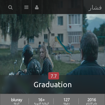
فشار
7.7
Graduation
bluray
+16
127
2016
عام الانتاج
دقيقة
الرقابة الابوية
الدقة