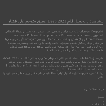
Black Light
Paskal
باسكال
الضوء الاسود
مشاهدة و تحميل فلم Deep 2021 عميق مترجم على فشار
فيلم Deep مترجم اون لاين فلم دراما , غموض , خيال علمي , من تمثيل وبطولة الممثلين
●
●
اكشن
دراما
جريمة
دراما
العالميين Krit Jeerapattananuwong و Philaiwan Khamphirathat و Warisara
Jitpreedasakul و والإستمتاع ومشاهدة فيلم Deep اون لاين motarjam لأول مرةوحصريا
في فشار فوشار فيشار للافلام سيرفرات خاصة وايضا بدون اعلانات وسيرفرات متعدده
اوبن لود و فشار فشر من خلال اكبر موقع افلام واشهر موقع افلام موقع فشار للافلام
والمسلسلات ومسلسلات فشار الحصرية والعالمية
فلم عميق Deep حاصل على تقييم عالي 5.0 وفلم مشهور في عام 2021 , فلم Deep افضل
افلام 2021 من فشار للافلام وايضا تجد احدث الافلام افلام فشار مشاهده افلام البوكس
اوفس وشباك التذاكر الامريكي فشار , افلام بوكس اوفس l,ru tahv fushar fshar htghl
tgl h;ak vuf foshar كما تجد فشار للكبار والمسلسلات
روابط تحميل فلم Deep رابط تحميل فيلم Deep مترجم على فشار اورج فشاار افلام تقييمها
عالي
6.0
7.4
فيلم
Deep
مترجم
2018
+15
مترجم
2020
+16
متر
عميق
.
قصة الفلم :