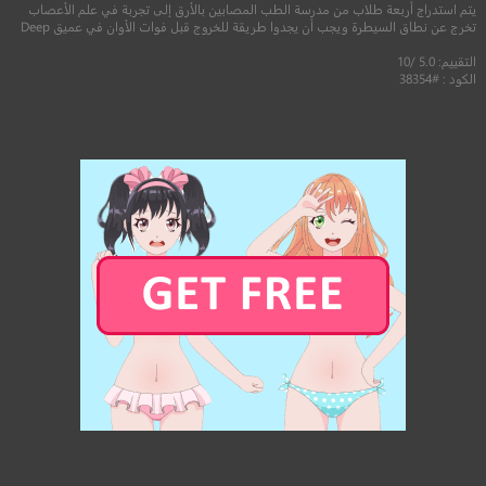
يتم استدراج أربعة طلاب من مدرسة الطب المصابين بالأرق إلى تجربة في علم الأعصاب
تخرج عن نطاق السيطرة ويجب أن يجدوا طريقة للخروج قبل فوات الأوان في عميق Deep
التقييم: 5.0 /10
الكود : #38354