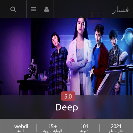
فشار
5.0
Deep
webdl
+15
101
2021
عام الانتاج
دقيقة
الرقابة الابوية
الدقة