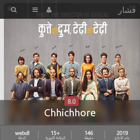
فشار
8.0
Chhichhore
webdl
+15
146
2019
عام الانتاج
دقيقة
الرقابة الابوية
الدقة