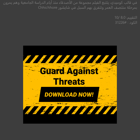
في قالب كوميدي، يتتبع الفيلم مجموعة من اﻷصدقاء منذ أيام الدراسة الجامعية وهم يمرون
بمرحلة منتصف العمر وتتفرق بهم السبل في شايشور Chhichhore
التقييم: 8.0 /10
الكود : #31226