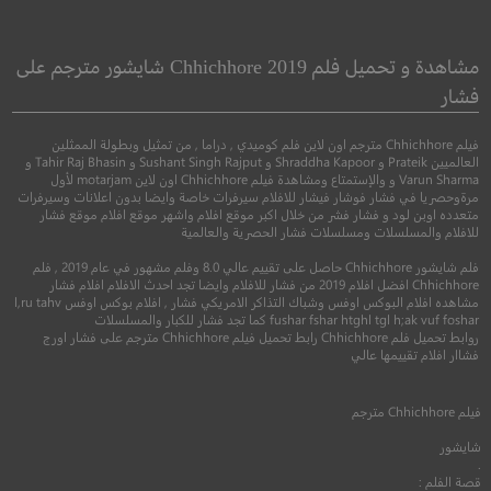
Small Foot
Killing Ground
ذو القدم الصغير
مشاهدة و تحميل فلم Chhichhore 2019 شايشور مترجم على
فشار
●
رعب
اثارة
●
●
مغامرة
رسوم متحركة
فيلم Chhichhore مترجم اون لاين فلم كوميدي , دراما , من تمثيل وبطولة الممثلين
العالميين Prateik و Shraddha Kapoor و Sushant Singh Rajput و Tahir Raj Bhasin و
Varun Sharma و والإستمتاع ومشاهدة فيلم Chhichhore اون لاين motarjam لأول
مرةوحصريا في فشار فوشار فيشار للافلام سيرفرات خاصة وايضا بدون اعلانات وسيرفرات
متعدده اوبن لود و فشار فشر من خلال اكبر موقع افلام واشهر موقع افلام موقع فشار
للافلام والمسلسلات ومسلسلات فشار الحصرية والعالمية
فلم شايشور Chhichhore حاصل على تقييم عالي 8.0 وفلم مشهور في عام 2019 , فلم
Chhichhore افضل افلام 2019 من فشار للافلام وايضا تجد احدث الافلام افلام فشار
مشاهده افلام البوكس اوفس وشباك التذاكر الامريكي فشار , افلام بوكس اوفس l,ru tahv
6.1
fushar fshar htghl tgl h;ak vuf foshar كما تجد فشار للكبار والمسلسلات
روابط تحميل فلم Chhichhore رابط تحميل فيلم Chhichhore مترجم على فشار اورج
6.8
فشاار افلام تقييمها عالي
2017
+16
مترجم
2018
+8
مترج
فيلم
Chhichhore
مترجم
شايشور
.
قصة الفلم :