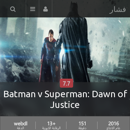
فشار
7.7
Batman v Superman: Dawn of
Justice
webdl
+13
151
2016
عام الانتاج
دقيقة
الرقابة الابوية
الدقة