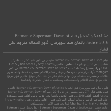
om: Ashin of the
The Last Manhunt
North
المطاردة الأخيرة
مشاهدة و تحميل فلم Batman v Superman: Dawn of
مملكة : آشين من ال
Justice 2016 باتمان ضد سوبرمان: فجر العدالة مترجم على
فشار
غربي
●
●
اكشن
دراما
فنتاس
فيلم Batman v Superman: Dawn of Justice مترجم اون لاين فلم اكشن , مغامرة ,
فنتاسيا , من تمثيل وبطولة الممثلين العالميين Amy Adams و Ben Affleck و Henry
Cavill و والإستمتاع ومشاهدة فيلم Batman v Superman: Dawn of Justice اون لاين
motarjam لأول مرةوحصريا في فشار فوشار فيشار للافلام سيرفرات خاصة وايضا بدون
اعلانات وسيرفرات متعدده اوبن لود و فشار فشر من خلال اكبر موقع افلام واشهر موقع
افلام موقع فشار للافلام والمسلسلات ومسلسلات فشار الحصرية والعالمية
فلم باتمان ضد سوبرمان: فجر العدالة Batman v Superman: Dawn of Justice حاصل
على تقييم عالي 7.7 وفلم مشهور في عام 2016 , فلم Batman v Superman: Dawn of
Justice افضل افلام 2016 من فشار للافلام وايضا تجد احدث الافلام افلام فشار مشاهده
4.2
افلام البوكس اوفس وشباك التذاكر الامريكي فشار , افلام بوكس اوفس l,ru tahv fushar
fshar htghl tgl h;ak vuf foshar كما تجد فشار للكبار والمسلسلات
7.3
روابط تحميل فلم Batman v Superman: Dawn of Justice رابط تحميل فيلم Batman v
2022
+15
مترجم