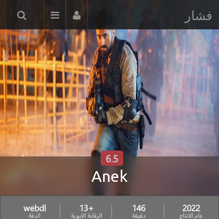
فشار
6.5
Anek
webdl
+13
146
2022
عام الانتاج
دقيقة
الرقابة الابوية
الدقة