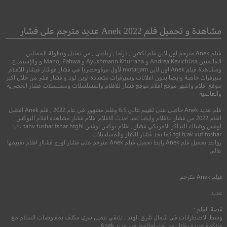
Organ Trail
777 Charlie
تشارلي 777
تجربة العضو
مشاهدة و تحميل فلم Anek 2022 عديد مترجم على فشار
فيلم Anek مترجم اون لاين فلم اكشن , دراما , رياضي , من تمثيل وبطولة الممثلين
●
●
●
●
مغامرة
كوميدي
دراما
دراما
اثارة
غربي
العالميين Andrea Kevichüsa و Ayushmann Khurrana و Manoj Pahwa و والإستمتاع
ومشاهدة فيلم Anek اون لاين motarjam لأول مرةوحصريا في فشار فوشار فيشار للافلام
سيرفرات خاصة وايضا بدون اعلانات وسيرفرات متعدده اوبن لود و فشار فشر من خلال اكبر
موقع افلام واشهر موقع افلام موقع فشار للافلام والمسلسلات ومسلسلات فشار الحصرية
والعالمية
فلم عديد Anek حاصل على تقييم عالي 6.5 وفلم مشهور في عام 2022 , فلم Anek افضل
افلام 2022 من فشار للافلام وايضا تجد احدث الافلام افلام فشار مشاهده افلام البوكس
اوفس وشباك التذاكر الامريكي فشار , افلام بوكس اوفس l,ru tahv fushar fshar htghl
tgl h;ak vuf foshar كما تجد فشار للكبار والمسلسلات
روابط تحميل فلم Anek رابط تحميل فيلم Anek مترجم على فشار اورج فشاار افلام تقييمها
عالي
5.0
8.9
فيلم
Anek
مترجم
2022
+13
مترجم
2023
+15
متر
عديد
.
قصة الفلم :
وسط الاضطرابات في شمال شرق الهند ، تلتقي عميل سري مكلف بمفاوضات السلام مع
ملاكمة عنيده يقاتل من أجل أحلامها في عديد Anek