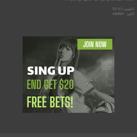
التقييم: 6.5 /10
الكود : #44686