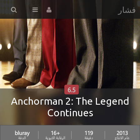
فشار
6.5
Anchorman 2: The Legend
Continues
bluray
+16
119
2013
عام الانتاج
دقيقة
الرقابة الابوية
الدقة