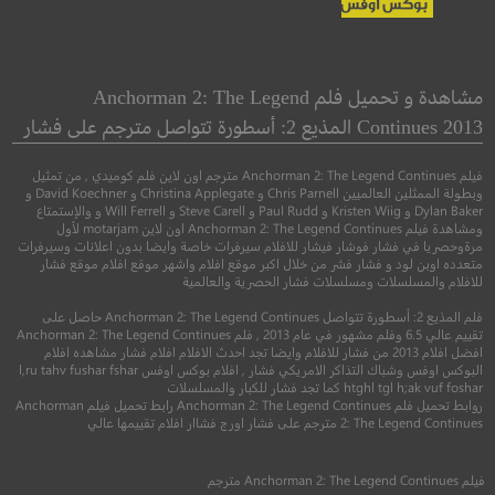
365 Days: This Day
The Jester
المهرج
365 يومًا: هذا اليوم
مشاهدة و تحميل فلم Anchorman 2: The Legend
Continues 2013 المذيع 2: أسطورة تتواصل مترجم على فشار
●
●
●
رعب
غموض
اثارة
دراما
رومانسي
فيلم Anchorman 2: The Legend Continues مترجم اون لاين فلم كوميدي , من تمثيل
وبطولة الممثلين العالميين Chris Parnell و Christina Applegate و David Koechner و
Dylan Baker و Kristen Wiig و Paul Rudd و Steve Carell و Will Ferrell و والإستمتاع
ومشاهدة فيلم Anchorman 2: The Legend Continues اون لاين motarjam لأول
مرةوحصريا في فشار فوشار فيشار للافلام سيرفرات خاصة وايضا بدون اعلانات وسيرفرات
متعدده اوبن لود و فشار فشر من خلال اكبر موقع افلام واشهر موقع افلام موقع فشار
للافلام والمسلسلات ومسلسلات فشار الحصرية والعالمية
فلم المذيع 2: أسطورة تتواصل Anchorman 2: The Legend Continues حاصل على
تقييم عالي 6.5 وفلم مشهور في عام 2013 , فلم Anchorman 2: The Legend Continues
افضل افلام 2013 من فشار للافلام وايضا تجد احدث الافلام افلام فشار مشاهده افلام
البوكس اوفس وشباك التذاكر الامريكي فشار , افلام بوكس اوفس l,ru tahv fushar fshar
8.4
6.5
htghl tgl h;ak vuf foshar كما تجد فشار للكبار والمسلسلات
روابط تحميل فلم Anchorman 2: The Legend Continues رابط تحميل فيلم Anchorman
2: The Legend Continues مترجم على فشار اورج فشاار افلام تقييمها عالي
2023
+16
مترجم
2022
+16
متر
فيلم
Anchorman 2: The Legend Continues
مترجم