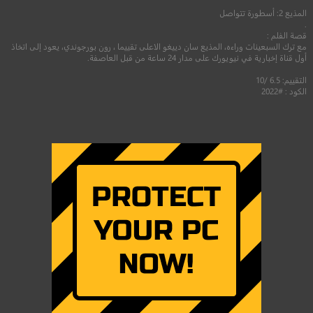
المذيع 2: أسطورة تتواصل
.
قصة الفلم :
مع ترك السبعينات وراءه، المذيع سان دييغو الاعلى تقييما ، رون بورجوندي، يعود إلى اتخاذ
أول قناة إخبارية في نيويورك على مدار 24 ساعة من قبل العاصفة.
التقييم: 6.5 /10
الكود : #2022