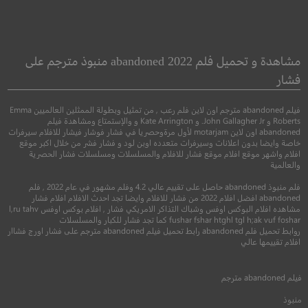
og and TurboCat
Oxygen
أكسجين
ستاردوج وتربوكا
مشاهدة و تحميل فلم abandoned 2022 منبوذ مترجم على
فشار
●
●
●
●
دراما
فنتاسيا
خيال علمي
رسوم متحركة
كوميدي
فيلم abandoned مترجم اون لاين فلم رعب , من تمثيل وبطولة الممثلين العالميين Emma
Roberts و John Gallagher Jr. و Kate Arrington و والإستمتاع ومشاهدة فيلم
abandoned اون لاين motarjam لأول مرةوحصريا في فشار فوشار فيشار للافلام سيرفرات
خاصة وايضا بدون اعلانات وسيرفرات متعدده اوبن لود و فشار فشر من خلال اكبر موقع
افلام واشهر موقع افلام موقع فشار للافلام والمسلسلات ومسلسلات فشار الحصرية
والعالمية
فلم منبوذ abandoned حاصل على تقييم عالي 4.2 وفلم مشهور في عام 2022 , فلم
abandoned افضل افلام 2022 من فشار للافلام وايضا تجد احدث الافلام افلام فشار
مشاهده افلام البوكس اوفس وشباك التذاكر الامريكي فشار , افلام بوكس اوفس l,ru tahv
fushar fshar htghl tgl h;ak vuf foshar كما تجد فشار للكبار والمسلسلات
روابط تحميل فلم abandoned رابط تحميل فيلم abandoned مترجم على فشار اورج فشاار
6.9
6.5
افلام تقييمها عالي
2021
+15
مترجم
2019
+13
متر
فيلم
abandoned
مترجم
منبوذ