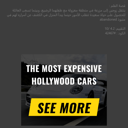
.
قصة الفلم :
ينتقل زوجين إلى مزرعة في منطقة معزولة مع طفلهما الرضيع، وبينما تسعى العائلة
للحصول على حياة سعيدة تنقلب الأمور حينما يبدأ المنزل في الكشف عن أسراره لهم في
منبوذ abandoned
التقييم: 4.2 /10
الكود : #42467