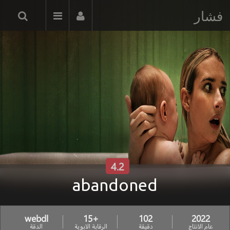
فشار
4.2
abandoned
webdl
+15
102
2022
عام الانتاج
دقيقة
الرقابة الابوية
الدقة